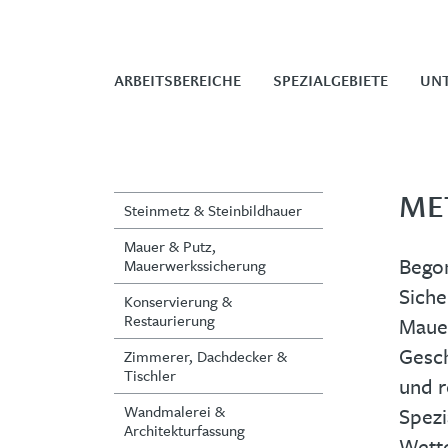
ARBEITSBEREICHE
SPEZIALGEBIETE
UN
ME
Steinmetz & Steinbildhauer
Mauer & Putz,
Begon
Mauerwerkssicherung
Siche
Konservierung &
Restaurierung
Mauer
Gesch
Zimmerer, Dachdecker &
Tischler
und r
Wandmalerei &
Spezi
Architekturfassung
Wette