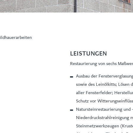
ildhauerarbeiten
LEISTUNGEN
Restaurierung von sechs Maßwe
Ausbau der Fensterverglasung
sowie des Leinölkitts; Löse
aller Fensterfelder; Herstell
Schutz vor Witterungseinflüs
Natursteinrestaurierung und
Niederdruckstrahlreinigung 
Steinmetzwerkzeugen (Kruste