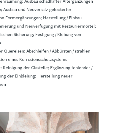
ugenräumung; Ausbau schadhafter Altergänzungen
e; Ausbau und Neuversatz gelockerter
von Formergänzungen; Herstellung / Einbau
ssanierung und Neuverfugung mit Restauriermörtel;
tischen Sicherung; Festigung / Klebung von
n
r Quereisen; Abschleifen / Abbürsten / strahlen
ation eines Korrosionsschutzsystems
: Reinigung der Glasteile; Ergänzung fehlender /
ng der Einbleiung; Herstellung neuer
ken