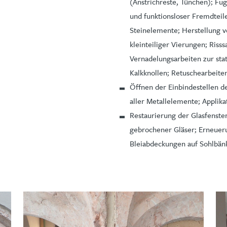
(Anstrichreste, Tünchen); F
und funktionsloser Fremdteil
Steinelemente; Herstellung 
kleinteiliger Vierungen; Ris
Vernadelungsarbeiten zur sta
Kalkknollen; Retuschearbeite
Öffnen der Einbindestellen de
aller Metallelemente; Applik
Restaurierung der Glasfenster
gebrochener Gläser; Erneueru
Bleiabdeckungen auf Sohlbän