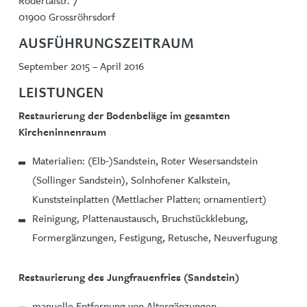
Rödertalstr. 7
01900 Grossröhrsdorf
AUSFÜHRUNGSZEITRAUM
September 2015 – April 2016
LEISTUNGEN
Restaurierung der Bodenbeläge im gesamten
Kircheninnenraum
Materialien: (Elb-)Sandstein, Roter Wesersandstein
(Sollinger Sandstein), Solnhofener Kalkstein,
Kunststeinplatten (Mettlacher Platten; ornamentiert)
Reinigung, Plattenaustausch, Bruchstückklebung,
Formergänzungen, Festigung, Retusche, Neuverfugung
Restaurierung des Jungfrauenfries (Sandstein)
manuelle Entfernung von Altergänzungen